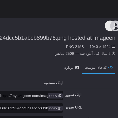
924dcc5b1abcb899b76.png hosted at Imageen
1924 × 1040 — PNG 2 MB
2 سال قبل
آپلود شد — 2509 نمایش
کد های پیوست
درباره
لینک مستقیم
لینک تصویر
COPY
URL تصویر
COPY