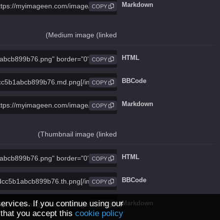
Markdown
COPY
Medium image (linked)
HTML
COPY
BBCode
COPY
Markdown
COPY
Thumbnail image (linked)
HTML
COPY
BBCode
COPY
rvices. If you continue using our
Markdown
COPY
 that you accept this
cookie policy